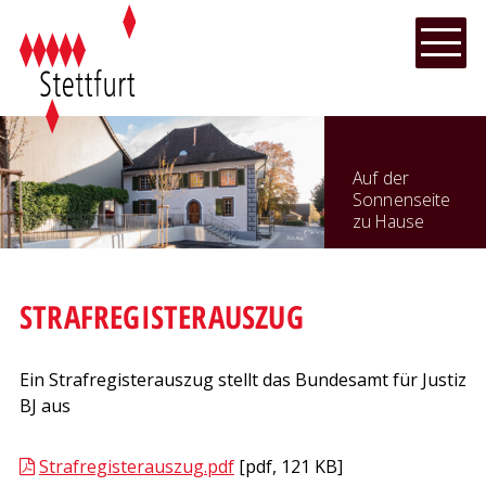
NAVIGIEREN IN STETTFURT
Schnellnavigation
Hauptnavi
Menu
Auf der
Sonnenseite
zu Hause
STRAFREGISTERAUSZUG
Ein Strafregisterauszug stellt das Bundesamt für Justiz
BJ aus
Strafregisterauszug.pdf
[pdf, 121 KB]