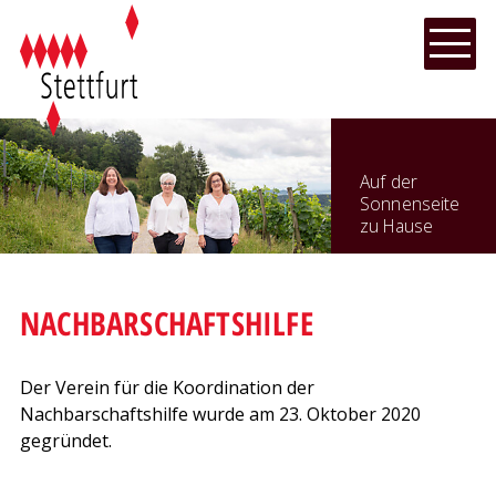
NAVIGIEREN IN STETTFURT
Schnellnavigation
Hauptnavi
Menu
Auf der
Sonnenseite
zu Hause
NACHBARSCHAFTSHILFE
Der Verein für die Koordination der
Nachbarschaftshilfe wurde am 23. Oktober 2020
gegründet.