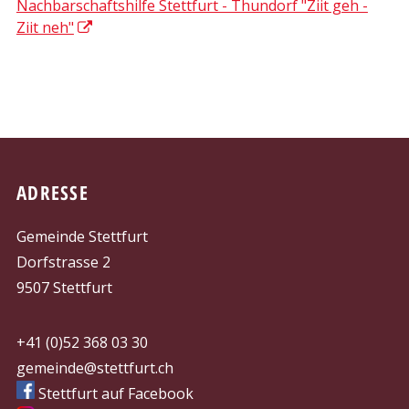
Nachbarschaftshilfe Stettfurt - Thundorf "Ziit geh -
Ziit neh"
FOOTER
ADRESSE
Gemeinde Stettfurt
Dorfstrasse 2
9507 Stettfurt
+41 (0)52 368 03 30
gemeinde@stettfurt.ch
Stettfurt auf Facebook