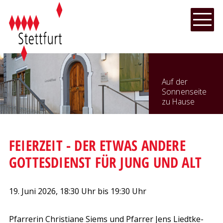
NAVIGIEREN IN STETTFURT
Schnellnavigation
Hauptnavi
Menu
Auf der
Sonnenseite
zu Hause
FEIERZEIT - DER ETWAS ANDERE
GOTTESDIENST FÜR JUNG UND ALT
19. Juni 2026
, 18:30 Uhr
bis 19:30 Uhr
Pfarrerin Christiane Siems und Pfarrer Jens Liedtke-