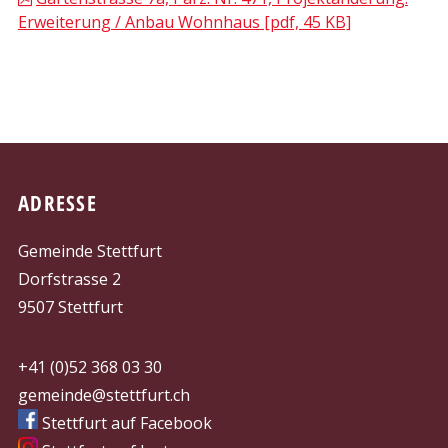
Erweiterung / Anbau Wohnhaus [pdf, 45 KB]
FOOTER
ADRESSE
Gemeinde Stettfurt
Dorfstrasse 2
9507 Stettfurt
+41 (0)52 368 03 30
gemeinde@stettfurt.ch
Stettfurt auf Facebook