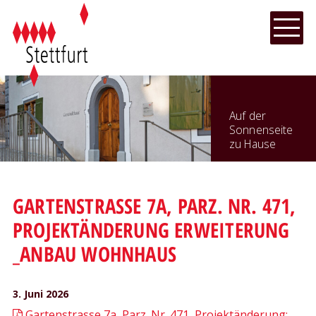
NAVIGIEREN IN STETTFURT
Schnellnavigation
Hauptnavi
Menu
Auf der
Sonnenseite
zu Hause
GARTENSTRASSE 7A, PARZ. NR. 471,
PROJEKTÄNDERUNG ERWEITERUNG
_ANBAU WOHNHAUS
3. Juni 2026
Gartenstrasse 7a, Parz. Nr. 471, Projektänderung: