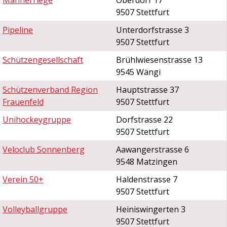
Männerriege
Oberdorf 17
9507 Stettfurt
Pipeline
Unterdorfstrasse 3
9507 Stettfurt
Schützengesellschaft
Brühlwiesenstrasse 13
9545 Wängi
Schützenverband Region
Hauptstrasse 37
Frauenfeld
9507 Stettfurt
Unihockeygruppe
Dorfstrasse 22
9507 Stettfurt
Veloclub Sonnenberg
Aawangerstrasse 6
9548 Matzingen
Verein 50+
Haldenstrasse 7
9507 Stettfurt
Volleyballgruppe
Heiniswingerten 3
9507 Stettfurt